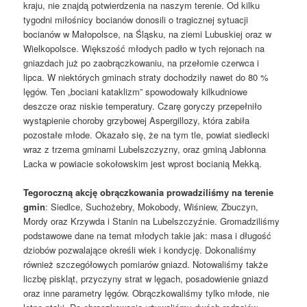
kraju, nie znajdą potwierdzenia na naszym terenie. Od kilku
tygodni miłośnicy bocianów donosili o tragicznej sytuacji
bocianów w Małopolsce, na Śląsku, na ziemi Lubuskiej oraz w
Wielkopolsce. Większość młodych padło w tych rejonach na
gniazdach już po zaobrączkowaniu, na przełomie czerwca i
lipca. W niektórych gminach straty dochodziły nawet do 80 %
lęgów. Ten „bociani kataklizm” spowodowały kilkudniowe
deszcze oraz niskie temperatury. Czarę goryczy przepełniło
wystąpienie choroby grzybowej Aspergillozy, która zabiła
pozostałe młode. Okazało się, że na tym tle, powiat siedlecki
wraz z trzema gminami Lubelszczyzny, oraz gminą Jabłonna
Lacka w powiacie sokołowskim jest wprost bocianią Mekką.
Tegoroczną akcję obrączkowania prowadziliśmy na terenie
gmin
: Siedlce, Suchożebry, Mokobody, Wiśniew, Zbuczyn,
Mordy oraz Krzywda i Stanin na Lubelszczyźnie. Gromadziliśmy
podstawowe dane na temat młodych takie jak: masa i długość
dziobów pozwalające określi wiek i kondycję. Dokonaliśmy
również szczegółowych pomiarów gniazd. Notowaliśmy także
liczbę piskląt, przyczyny strat w lęgach, posadowienie gniazd
oraz inne parametry lęgów. Obrączkowaliśmy tylko młode, nie