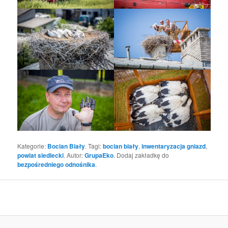
Kategorie:
Bocian Biały
. Tagi:
bocian biały
,
inwentaryzacja gniazd
,
powiat siedlecki
. Autor:
GrupaEko
. Dodaj zakładkę do
bezpośredniego odnośnika
.