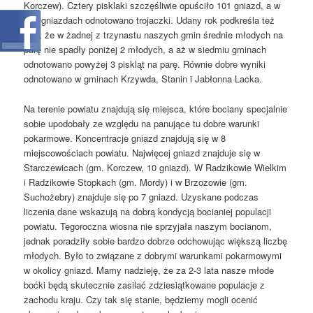
Korczew). Cztery pisklaki szczęśliwie opuściło 101 gniazd, a w
152 gniazdach odnotowano trojaczki. Udany rok podkreśla też
fakt, że w żadnej z trzynastu naszych gmin średnie młodych na
parę nie spadły poniżej 2 młodych, a aż w siedmiu gminach
odnotowano powyżej 3 piskląt na parę. Równie dobre wyniki
odnotowano w gminach Krzywda, Stanin i Jabłonna Lacka.
Na terenie powiatu znajdują się miejsca, które bociany specjalnie
sobie upodobały ze względu na panujące tu dobre warunki
pokarmowe. Koncentracje gniazd znajdują się w 8
miejscowościach powiatu. Najwięcej gniazd znajduje się w
Starczewicach (gm. Korczew, 10 gniazd). W Radzikowie Wielkim
i Radzikowie Stopkach (gm. Mordy) i w Brzozowie (gm.
Suchożebry) znajduje się po 7 gniazd. Uzyskane podczas
liczenia dane wskazują na dobrą kondycją bocianiej populacji
powiatu. Tegoroczna wiosna nie sprzyjała naszym bocianom,
jednak poradziły sobie bardzo dobrze odchowując większą liczbę
młodych. Było to związane z dobrymi warunkami pokarmowymi
w okolicy gniazd. Mamy nadzieję, że za 2-3 lata nasze młode
boćki będą skutecznie zasilać zdziesiątkowane populacje z
zachodu kraju. Czy tak się stanie, będziemy mogli ocenić