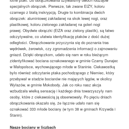
lotne ptaki. Do obrączkowania używaliśmy dwóch rodzajów
specjalnych obrączek. Pierwsze, tak zwane ElZY, koloru
czarnego z białą inskrypcją. Drugie to kombinacja dwóch
obrączek: aluminiowej zakładanej na skok lewej nogi, oraz
plastikowej, koloru zielonego zakładanej na goleń nogi
prawej. Obydwie obrączki (ElZA oraz zielony plastik), są łatwo
odczytywalne, co ułatwia identyfikację ptaków z dość dużej
odległości. Obrączkowanie przyczynia się do poznania tras
wędrówek, żerowisk, czy zgromadzenia informacji o zajmowaniu
gniazd. Dzięki obrączkom, udało się nam w roku bieżącym
zidentyfikować bociana oznakowanego w gminie Czarny Dunajec
w Małopolsce, wychowującego młode w Staninie. Ciekawostką
było również odczytanie ptaka pochodzącego z Niemiec, który
przebywał w stadzie bocianów nie mających lęgów, w okolicy
Wyłazów, w gminie Mokobody. Jak co roku nasz akcja
wzbudzała wielką sensację i każdego dnia towarzyszyły nam
osoby, które z ciekawością ją obserwowały. Po pięciu dniach
obrączkowania okazało się, że łącznie udało nam się
oznakować 333 młode bociany (w tym 38 w gminach Krzywda i
Stanin).
Nasze bociany w liczbach