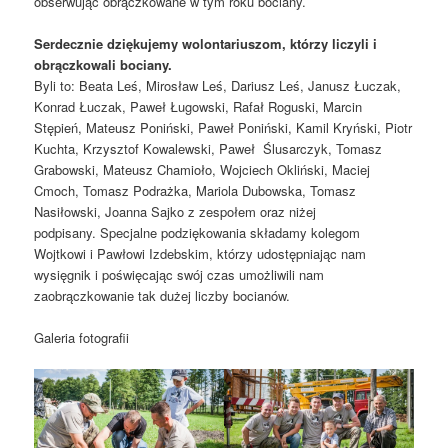
obserwując obrączkowane w tym roku bociany.
Serdecznie dziękujemy wolontariuszom, którzy liczyli i
obrączkowali bociany.
Byli to: Beata Leś, Mirosław Leś, Dariusz Leś, Janusz Łuczak,
Konrad Łuczak, Paweł Ługowski, Rafał Roguski, Marcin
Stępień, Mateusz Poniński, Paweł Poniński, Kamil Kryński, Piotr
Kuchta, Krzysztof Kowalewski, Paweł Ślusarczyk, Tomasz
Grabowski, Mateusz Chamioło, Wojciech Okliński, Maciej
Cmoch, Tomasz Podrażka, Mariola Dubowska, Tomasz
Nasiłowski, Joanna Sajko z zespołem oraz niżej
podpisany. Specjalne podziękowania składamy kolegom
Wojtkowi i Pawłowi Izdebskim, którzy udostępniając nam
wysięgnik i poświęcając swój czas umożliwili nam
zaobrączkowanie tak dużej liczby bocianów.
Galeria fotografii