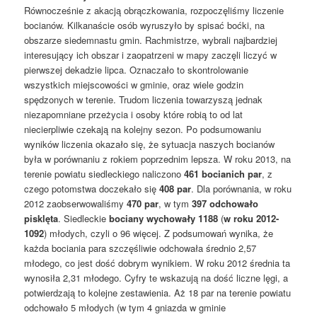
Równocześnie z akacją obrączkowania, rozpoczęliśmy liczenie
bocianów. Kilkanaście osób wyruszyło by spisać boćki, na
obszarze siedemnastu gmin. Rachmistrze, wybrali najbardziej
interesujący ich obszar i zaopatrzeni w mapy zaczęli liczyć w
pierwszej dekadzie lipca. Oznaczało to skontrolowanie
wszystkich miejscowości w gminie, oraz wiele godzin
spędzonych w terenie. Trudom liczenia towarzyszą jednak
niezapomniane przeżycia i osoby które robią to od lat
niecierpliwie czekają na kolejny sezon. Po podsumowaniu
wyników liczenia okazało się, że sytuacja naszych bocianów
była w porównaniu z rokiem poprzednim lepsza. W roku 2013, na
terenie powiatu siedleckiego naliczono
461 bocianich par
, z
czego potomstwa doczekało się
408 par
. Dla porównania, w roku
2012 zaobserwowaliśmy
470 par
, w tym
397 odchowało
pisklęta
. Siedleckie
bociany wychowały 1188
(
w roku 2012-
1092
) młodych, czyli o 96 więcej. Z podsumowań wynika, że
każda bociania para szczęśliwie odchowała średnio 2,57
młodego, co jest dość dobrym wynikiem. W roku 2012 średnia ta
wynosiła 2,31 młodego. Cyfry te wskazują na dość liczne lęgi, a
potwierdzają to kolejne zestawienia. Aż 18 par na terenie powiatu
odchowało 5 młodych (w tym 4 gniazda w gminie