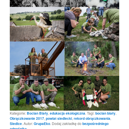
Kategorie:
Bocian Biały
,
edukacja ekologiczna
. Tagi:
bocian biały
,
Obrączkowanie 2017
,
powiat siedlecki
,
rekord obrączkowania
,
Siedlce
. Autor:
GrupaEko
. Dodaj zakładkę do
bezpośredniego
odnośnika
.