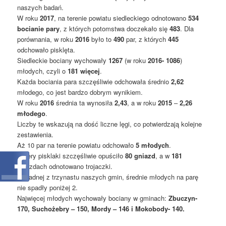
naszych badań.
W roku
2017
, na terenie powiatu siedleckiego odnotowano
534
bocianie pary
, z których potomstwa doczekało się
483
. Dla
porównania, w roku
2016
było to
490
par, z których
445
odchowało pisklęta.
Siedleckie bociany wychowały
1267
(w roku
2016- 1086
)
młodych, czyli o
181 więcej
.
Każda bociania para szczęśliwie odchowała średnio
2,62
młodego, co jest bardzo dobrym wynikiem.
W roku
2016
średnia ta wynosiła
2,43
, a w roku
2015
–
2,26
młodego
.
Liczby te wskazują na dość liczne lęgi, co potwierdzają kolejne
zestawienia.
Aż 10 par na terenie powiatu odchowało
5 młodych
.
Cztery pisklaki szczęśliwie opuściło
80 gniazd
, a w
181
gniazdach odnotowano trojaczki.
W żadnej z trzynastu naszych gmin, średnie młodych na parę
nie spadły poniżej 2.
Najwięcej młodych wychowały bociany w gminach:
Zbuczyn-
170, Suchożebry – 150, Mordy – 146 i Mokobody- 140.