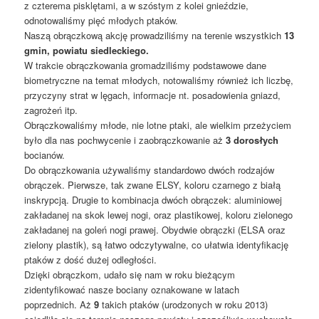
z czterema pisklętami, a w szóstym z kolei gnieździe,
odnotowaliśmy pięć młodych ptaków.
Naszą obrączkową akcję prowadziliśmy na terenie wszystkich
13
gmin, powiatu siedleckiego.
W trakcie obrączkowania gromadziliśmy podstawowe dane
biometryczne na temat młodych, notowaliśmy również ich liczbę,
przyczyny strat w lęgach, informacje nt. posadowienia gniazd,
zagrożeń itp.
Obrączkowaliśmy młode, nie lotne ptaki, ale wielkim przeżyciem
było dla nas pochwycenie i zaobrączkowanie aż
3 dorosłych
bocianów.
Do obrączkowania używaliśmy standardowo dwóch rodzajów
obrączek. Pierwsze, tak zwane ELSY, koloru czarnego z białą
inskrypcją. Drugie to kombinacja dwóch obrączek: aluminiowej
zakładanej na skok lewej nogi, oraz plastikowej, koloru zielonego
zakładanej na goleń nogi prawej. Obydwie obrączki (ELSA oraz
zielony plastik), są łatwo odczytywalne, co ułatwia identyfikację
ptaków z dość dużej odległości.
Dzięki obrączkom, udało się nam w roku bieżącym
zidentyfikować nasze bociany oznakowane w latach
poprzednich. Aż
9
takich ptaków (urodzonych w roku 2013)