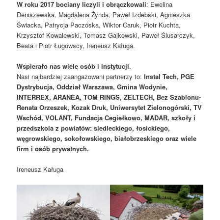
W roku 2017 bociany liczyli i obrączkowali
: Ewelina
Deniszewska, Magdalena Żynda, Paweł Izdebski, Agnieszka
Świacka, Patrycja Paczóska, Wiktor Caruk, Piotr Kuchta,
Krzysztof Kowalewski, Tomasz Gajkowski, Paweł Ślusarczyk,
Beata i Piotr Ługowscy, Ireneusz Kaługa.
Wspierało nas wiele osób i instytucji.
Nasi najbardziej zaangażowani partnerzy to:
Instal Tech, PGE
Dystrybucja, Oddział Warszawa, Gmina Wodynie,
INTERREX, ARANEA, TOM RINGS, ZELTECH, Bez Szablonu-
Renata Orzeszek, Kozak Druk, Uniwersytet Zielonogórski, TV
Wschód, VOLANT, Fundacja Cegiełkowo, MADAR, szkoły i
przedszkola z powiatów: siedleckiego, łosickiego,
węgrowskiego, sokołowskiego, białobrzeskiego oraz wiele
firm i osób prywatnych.
Ireneusz Kaługa