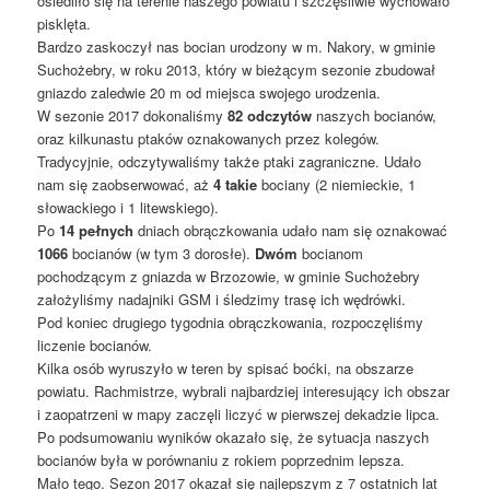
osiedliło się na terenie naszego powiatu i szczęśliwie wychowało
pisklęta.
Bardzo zaskoczył nas bocian urodzony w m. Nakory, w gminie
Suchożebry, w roku 2013, który w bieżącym sezonie zbudował
gniazdo zaledwie 20 m od miejsca swojego urodzenia.
W sezonie 2017 dokonaliśmy
82 odczytów
naszych bocianów,
oraz kilkunastu ptaków oznakowanych przez kolegów.
Tradycyjnie, odczytywaliśmy także ptaki zagraniczne. Udało
nam się zaobserwować, aż
4 takie
bociany (2 niemieckie, 1
słowackiego i 1 litewskiego).
Po
14 pełnych
dniach obrączkowania udało nam się oznakować
1066
bocianów (w tym 3 dorosłe).
Dwóm
bocianom
pochodzącym z gniazda w Brzozowie, w gminie Suchożebry
założyliśmy nadajniki GSM i śledzimy trasę ich wędrówki.
Pod koniec drugiego tygodnia obrączkowania, rozpoczęliśmy
liczenie bocianów.
Kilka osób wyruszyło w teren by spisać boćki, na obszarze
powiatu. Rachmistrze, wybrali najbardziej interesujący ich obszar
i zaopatrzeni w mapy zaczęli liczyć w pierwszej dekadzie lipca.
Po podsumowaniu wyników okazało się, że sytuacja naszych
bocianów była w porównaniu z rokiem poprzednim lepsza.
Mało tego. Sezon 2017 okazał się najlepszym z 7 ostatnich lat