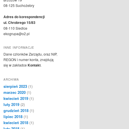
08-125 Suchożebry
Adres do korespondencji
ul. Chrobrego 15/83
08-110 Siedlce
ekogrupa@o2.pl
INNE INFORMACJE
Dane członków Zarządu, oraz NIP,
REGON i numer konta, znajdują
się w zakładce
Kontakt
.
ARCHIWA
sierpień 2023
(1)
marzec 2020
(1)
kwiecień 2019
(1)
luty 2019
(2)
grudzień 2018
(1)
lipiec 2018
(1)
kwiecień 2018
(1)
luty 2018
(1)