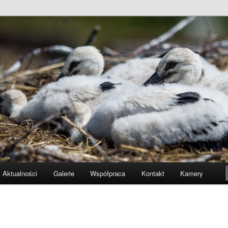
polską organizacją przyrodniczą. Celem statutowym Grupy jest ochron
iedlisk. Nasza uwaga skupia się głównie na szerzeniu w społeczeństwie
dane dokumentujące stan i zagrożenia krajowych gatunków roślin oraz
iczna
żamy plany działań ochronnych. Organizacją kieruje 4 osobowy zarząd
lcach.
Aktualności
Galerie
Współpraca
Kontakt
Kamery