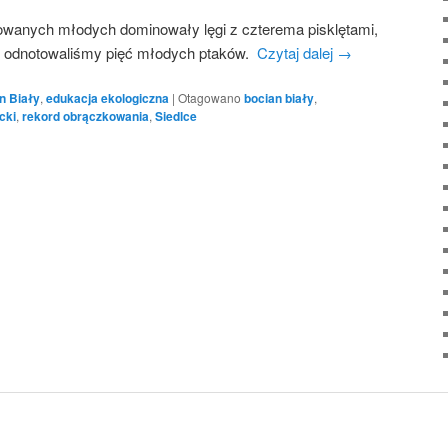
wanych młodych dominowały lęgi z czterema pisklętami,
e, odnotowaliśmy pięć młodych ptaków.
Czytaj dalej
→
n Biały
,
edukacja ekologiczna
|
Otagowano
bocian biały
,
cki
,
rekord obrączkowania
,
Siedlce