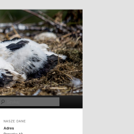
a
,
Szukaj
NASZE DANE
Adres
Brzozów 19