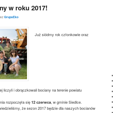
any w roku 2017!
zez
GrupaEko
Już siódmy rok członkowie oraz
liczyli i obrączkowali bociany na terenie powiatu
nia rozpoczęła się
12 czerwca
, w gminie Siedlce.
wiedzieliśmy, że sezon 2017 będzie dla naszych bocianów