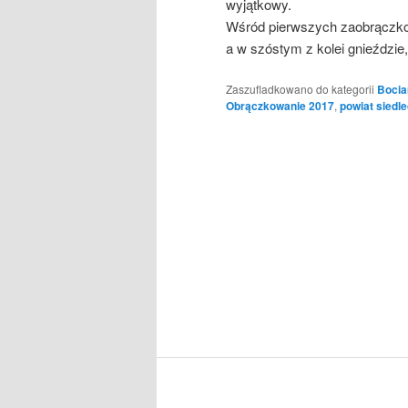
wyjątkowy.
Wśród pierwszych zaobrączko
a w szóstym z kolei gnieździ
Zaszufladkowano do kategorii
Bocia
Obrączkowanie 2017
,
powiat siedle